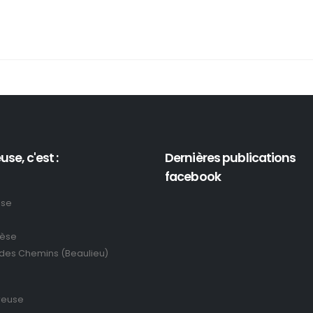
use, c'est :
Dernières publications
facebook
use
rèse
 des Chemins (Beaulieu)
reuse