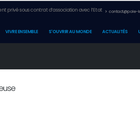
nt privé sous contrat d’association avec l’Etat
contact@pole-la
VIVRE ENSEMBLE
S'OUVRIR AU MONDE
ACTUALITÉS
reuse