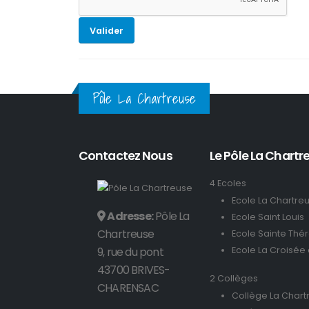
Valider
Pôle La Chartreuse
Contactez Nous
Le Pôle La Chartre
4 Ecoles
Ecole La Chartre
Adresse:
Pôle La
Ecole Saint Louis
Chartreuse
Ecole Sainte Thé
9, rue du pont
Ecole La Croisée
43700 BRIVES-
2 Collèges
CHARENSAC
Collège La Chart