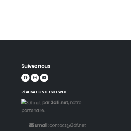
Suivez nous
RÉALISATION DU SITE WEB
par
3dfi.net
, notre
partenaire.
Email:
contact@3dfi.net