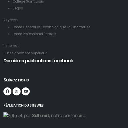
Collège Saint Louis
Segpa
2 Lycées
Lycée Général et Technologique La Chartreuse
Lycée Professionel Paradis
1 Internat
1 Enseignement supérieur
Dernières publications facebook
Suivez nous
RÉALISATION DU SITE WEB
par
3dfi.net
, notre partenaire.